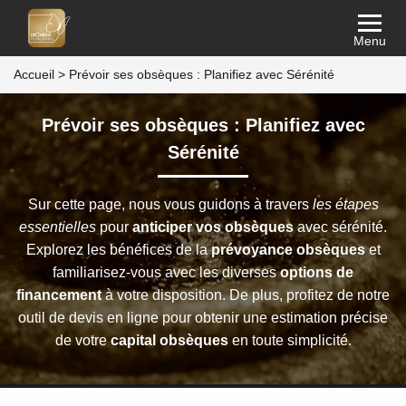
Menu
Accueil
>
Prévoir ses obsèques : Planifiez avec Sérénité
Prévoir ses obsèques : Planifiez avec
Sérénité
Sur cette page, nous vous guidons à travers
les étapes
essentielles
pour
anticiper vos obsèques
avec sérénité.
Explorez les bénéfices de la
prévoyance obsèques
et
familiarisez-vous avec les diverses
options de
financement
à votre disposition. De plus, profitez de notre
outil de devis en ligne pour obtenir une estimation précise
de votre
capital obsèques
en toute simplicité.