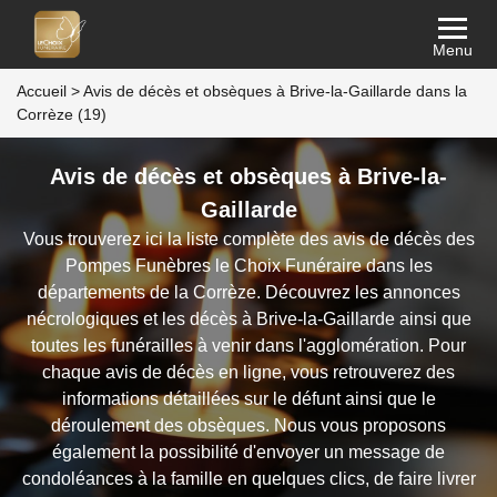
Menu
Accueil
>
Avis de décès et obsèques à Brive-la-Gaillarde dans la
Corrèze (19)
Avis de décès et obsèques à Brive-la-
Gaillarde
Vous trouverez ici la liste complète des avis de décès des
Pompes Funèbres le Choix Funéraire dans les
départements de la Corrèze. Découvrez les annonces
nécrologiques et les décès à Brive-la-Gaillarde ainsi que
toutes les funérailles à venir dans l'agglomération. Pour
chaque avis de décès en ligne, vous retrouverez des
informations détaillées sur le défunt ainsi que le
déroulement des obsèques. Nous vous proposons
également la possibilité d'envoyer un message de
condoléances à la famille en quelques clics, de faire livrer