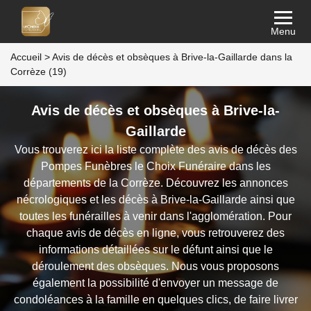
Menu
Accueil
>
Avis de décès et obsèques à Brive-la-Gaillarde dans la
Corrèze (19)
Avis de décès et obsèques à Brive-la-
Gaillarde
Vous trouverez ici la liste complète des avis de décès des
Pompes Funèbres le Choix Funéraire dans les
départements de la Corrèze. Découvrez les annonces
nécrologiques et les décès à Brive-la-Gaillarde ainsi que
toutes les funérailles à venir dans l'agglomération. Pour
chaque avis de décès en ligne, vous retrouverez des
informations détaillées sur le défunt ainsi que le
déroulement des obsèques. Nous vous proposons
également la possibilité d'envoyer un message de
condoléances à la famille en quelques clics, de faire livrer