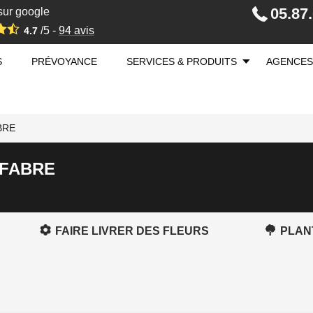
05.87
sur google
/5 -
94
avis
4.7
S
PRÉVOYANCE
SERVICES & PRODUITS
AGENCES
ABRE
s FABRE
FAIRE LIVRER DES FLEURS
PLAN