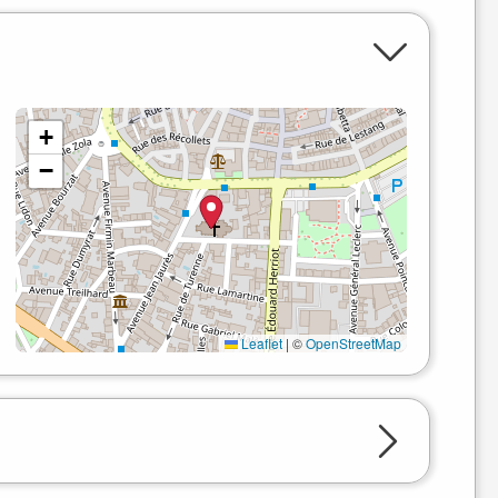
+
−
Leaflet
|
©
OpenStreetMap