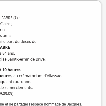
FABRE (†) ;
Claire ;
nn ;
es amis
aire part du décès de
FABRE
de 84 ans.
lise Saint-Sernin de Brive,
 à 10 heures
.
heures
, au crématorium d'Allassac.
laque ni couronne.
et de remerciements.
9.09.09).
lle et de partager l'espace hommage de Jacques.