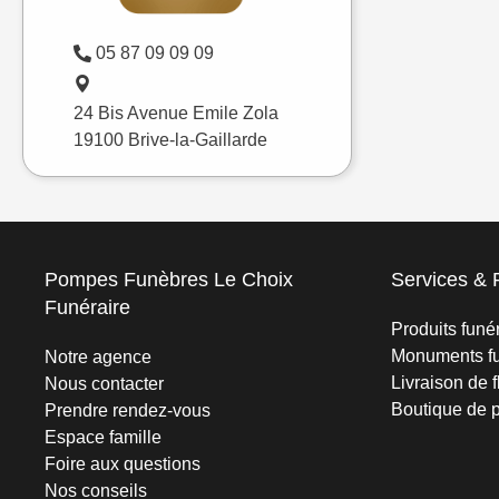
05 87 09 09 09
24 Bis Avenue Emile Zola
19100 Brive-la-Gaillarde
Pompes Funèbres Le Choix
Services & 
Funéraire
Produits funé
Monuments fu
Notre agence
Livraison de f
Nous contacter
Boutique de 
Prendre rendez-vous
Espace famille
Foire aux questions
Nos conseils