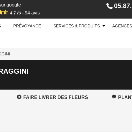
05.87
sur google
/5 -
94
avis
4.7
S
PRÉVOYANCE
SERVICES & PRODUITS
AGENCES
GGINI
 RAGGINI
FAIRE LIVRER DES FLEURS
PLAN