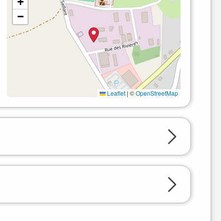
+
−
Leaflet
|
©
OpenStreetMap