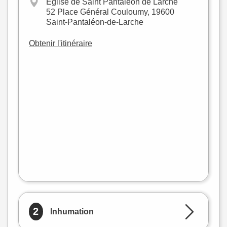
Eglise de Saint Pantaléon de Larche
52 Place Général Couloumy, 19600
Saint-Pantaléon-de-Larche
Obtenir l'itinéraire
+
−
flet
|
©
treetMap
2
Inhumation